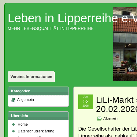
Leben in Lipperreihe e.V
MEHR LEBENSQUALITÄT IN LIPPERREIHE
Vereins-Informationen
Kategorien
Jan
LiLi-Markt
Allgemein
02
2026
20.02.202
Übersicht
Allgemein
Home
Die Gesellschafter der Li
Datenschutzerklärung
Lipperreihe als ‚nahkauf‘