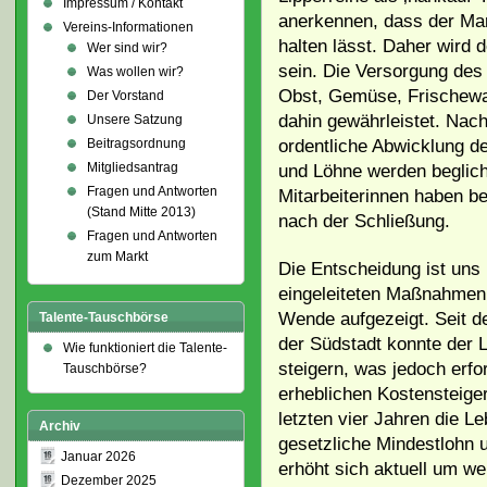
Impressum / Kontakt
anerkennen, dass der Mark
Vereins-Informationen
halten lässt. Daher wird 
Wer sind wir?
sein. Die Versorgung des
Was wollen wir?
Obst, Gemüse, Frischewar
Der Vorstand
dahin gewährleistet. Nach
Unsere Satzung
ordentliche Abwicklung 
Beitragsordnung
Mitgliedsantrag
und Löhne werden begliche
Fragen und Antworten
Mitarbeiterinnen haben b
(Stand Mitte 2013)
nach der Schließung.
Fragen und Antworten
zum Markt
Die Entscheidung ist uns n
eingeleiteten Maßnahmen 
Wende aufgezeigt. Seit 
Talente-Tauschbörse
der Südstadt konnte der 
Wie funktioniert die Talente-
steigern, was jedoch erf
Tauschbörse?
erheblichen Kostensteige
letzten vier Jahren die 
Archiv
gesetzliche Mindestlohn 
Januar 2026
erhöht sich aktuell um we
Dezember 2025