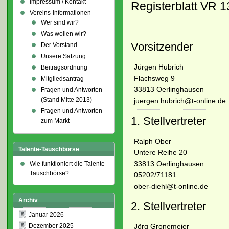
Impressum / Kontakt
Registerblatt VR 
Vereins-Informationen
Wer sind wir?
Was wollen wir?
Vorsitzender
Der Vorstand
Unsere Satzung
Jürgen Hubrich
Beitragsordnung
Flachsweg 9
Mitgliedsantrag
33813 Oerlinghausen
Fragen und Antworten
(Stand Mitte 2013)
juergen.hubrich@t-online.de
Fragen und Antworten
1. Stellvertreter
zum Markt
Ralph Ober
Talente-Tauschbörse
Untere Reihe 20
33813 Oerlinghausen
Wie funktioniert die Talente-
Tauschbörse?
05202/71181
ober-diehl@t-online.de
Archiv
2. Stellvertreter
Januar 2026
Jörg Gronemeier
Dezember 2025