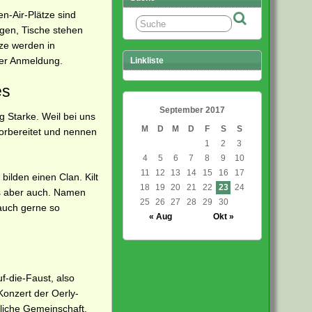
en-Air-Plätze sind
ngen, Tische stehen
tze werden in
der Anmeldung.
Linkliste
es
September 2017
 Starke. Weil bei uns
M
D
M
D
F
S
S
vorbereitet und nennen
1
2
3
4
5
6
7
8
9
10
11
12
13
14
15
16
17
ilden einen Clan. Kilt
18
19
20
21
22
23
24
es aber auch. Namen
25
26
27
28
29
30
 auch gerne so
« Aug
Okt »
f-die-Faust, also
onzert der Oerly-
hliche Gemeinschaft.