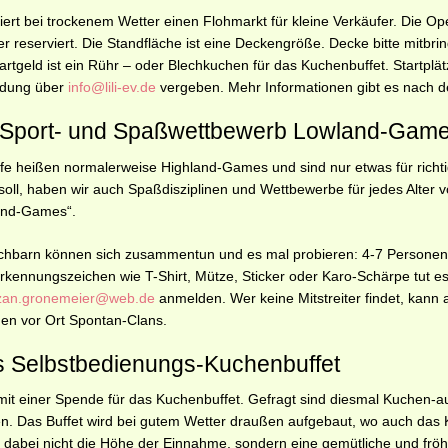
siert bei trockenem Wetter einen Flohmarkt für kleine Verkäufer. Die Op
er reserviert. Die Standfläche ist eine Deckengröße. Decke bitte mitbri
tartgeld ist ein Rühr – oder Blechkuchen für das Kuchenbuffet. Startplä
ldung über
info@lili-ev.de
vergeben. Mehr Informationen gibt es nach 
n Sport- und Spaßwettbewerb Lowland-Gam
e heißen normalerweise Highland-Games und sind nur etwas für richtig
oll, haben wir auch Spaßdisziplinen und Wettbewerbe für jedes Alter 
and-Games“.
chbarn können sich zusammentun und es mal probieren: 4-7 Personen b
Erkennungszeichen wie T-Shirt, Mütze, Sticker oder Karo-Schärpe tut 
zan.gronemeier@web.de
anmelden. Wer keine Mitstreiter findet, kann
den vor Ort Spontan-Clans.
as Selbstbedienungs-Kuchenbuffet
it einer Spende für das Kuchenbuffet. Gefragt sind diesmal Kuchen-au
n. Das Buffet wird bei gutem Wetter draußen aufgebaut, wo auch das K
ist dabei nicht die Höhe der Einnahme, sondern eine gemütliche und frö