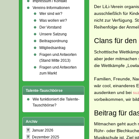
Impressum / Kontakt
Der LiLi-Verein organi
Vereins-Informationen
ausschließlich für Kind
Wer sind wir?
nicht zur Verfügung. S
Was wollen wir?
Reihenfolge der Anme
Der Vorstand
Unsere Satzung
Clans für de
Beitragsordnung
Mitgliedsantrag
Schotttische Wettkämpf
Fragen und Antworten
aber jeder mitmachen s
(Stand Mitte 2013)
die Wettkämpfe „Lowl
Fragen und Antworten
zum Markt
Familien, Freunde, Na
wär cool, einanderes 
Talente-Tauschbörse
ausdenken und bei
su
vorbeikommen, wir bil
Wie funktioniert die Talente-
Tauschbörse?
Beitrag für d
Archiv
Mitmachen geht auch m
Januar 2026
Rühr- oder Blechkuche
Dezember 2025
Musikschule ist. Ziel 