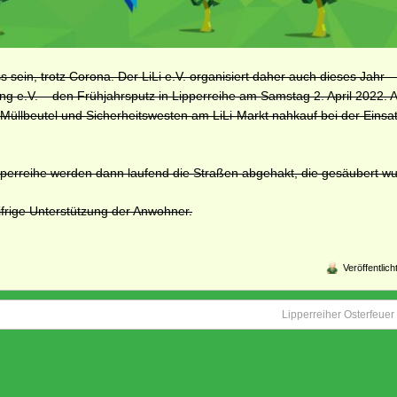
 sein, trotz Corona. Der LiLi e.V. organisiert daher auch dieses Jahr
ng e.V. – den Frühjahrsputz in Lipperreihe am Samstag 2. April 2022.
üllbeutel und Sicherheitswesten am LiLi-Markt nahkauf bei der Einsat
ipperreihe werden dann laufend die Straßen abgehakt, die gesäubert w
 eifrige Unterstützung der Anwohner.
Veröffentlic
Lipperreiher Osterfeue