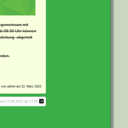
 – gemeinsam mit
 Ab 09:30 Uhr können
zleitung abgeholt
urden.
ht von
admin
am 22. März 2022
r am 17.04.2022 ab 17:00