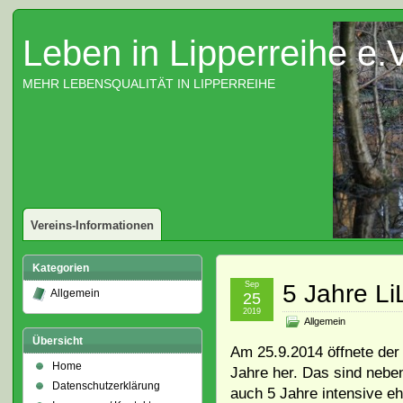
Leben in Lipperreihe e.V
MEHR LEBENSQUALITÄT IN LIPPERREIHE
Vereins-Informationen
Kategorien
Sep
5 Jahre Li
Allgemein
25
2019
Allgemein
Übersicht
Am 25.9.2014 öffnete der 
Home
Jahre her. Das sind nebe
Datenschutzerklärung
auch 5 Jahre intensive ehr