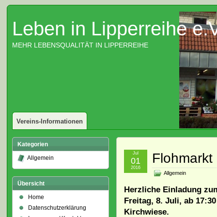
Leben in Lipperreihe e.V
MEHR LEBENSQUALITÄT IN LIPPERREIHE
Vereins-Informationen
Kategorien
Jul
Flohmarkt
Allgemein
01
2016
Allgemein
Übersicht
Herzliche Einladung zu
Home
Freitag, 8. Juli, ab 17:3
Datenschutzerklärung
Kirchwiese.