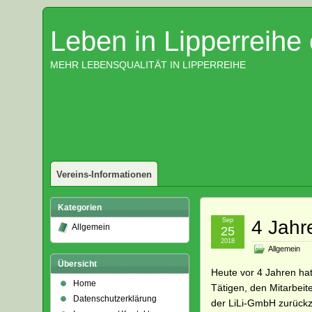
Leben in Lipperreihe 
MEHR LEBENSQUALITÄT IN LIPPERREIHE
Vereins-Informationen
Kategorien
Sep
4 Jahre
Allgemein
25
2018
Allgemein
Übersicht
Heute vor 4 Jahren hat
Home
Tätigen, den Mitarbei
Datenschutzerklärung
der LiLi-GmbH zurückz