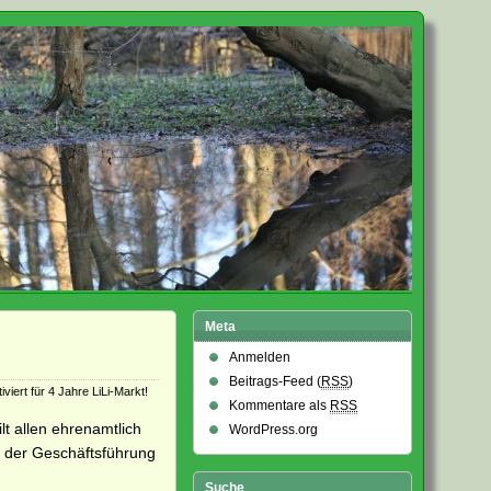
Meta
Anmelden
Beitrags-Feed (
RSS
)
viert
für 4 Jahre LiLi-Markt!
Kommentare als
RSS
lt allen ehrenamtlich
WordPress.org
s der Geschäftsführung
Suche